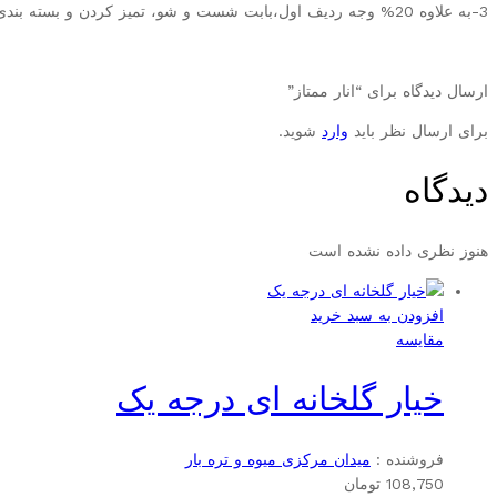
3-به علاوه 20% وجه ردیف اول،بابت شست و شو، تمیز کردن و بسته بندی در نایلون فریزر(اختیاری)
ارسال دیدگاه برای “انار ممتاز”
برای ارسال نظر باید
وارد
شوید.
دیدگاه
هنوز نظری داده نشده است
افزودن به سبد خرید
مقایسه
خیار گلخانه ای درجه یک
فروشنده :
میدان مرکزی میوه و تره بار
108,750
تومان