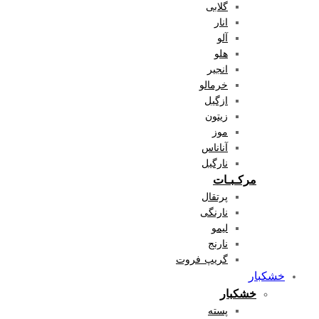
گلابی
انار
آلو
هلو
انجیر
خرمالو
ازگیل
زیتون
موز
آناناس
نارگیل
مرکـبـات
پرتقال
نارنگی
لیمو
نارنج
گریپ فروت
خشکبار
خشکبار
پسته