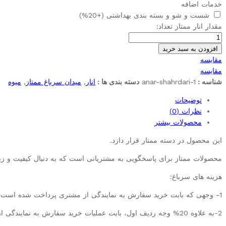
خدمات اضافه
شست و شو و بسته بندی بهداشتی
(+20%)
مقدار انار ممتاز
تعداد:
افزودن به سبد خرید
مقایسه
مقایسه
شناسه :
anar-shahrdari-1
دسته بندی ها :
انار
,
میدان سرباغ ممتاز
,
میوه
توضیحات
نظرات (0)
محصولات بیشتر
این محصول در دسته ممتار قرار دازد.
محصولات ممتاز برای پاسخگویی به مشتریانی است که به دنبال کیفیت و زیبا
هزینه های سرباغ:
1- وجهی که بابت خرید سفارش به نمایندگی از مشتری پرداخت شده است
2-به علاوه 20% وجه ردیف اول، بابت عملیات خرید سفارش به نمایندگی از مشتری از فروشگاههای سطح شهر