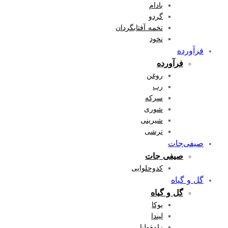
بادام
گردو
تخمه آفتابگردان
نخود
فرآورده
فرآورده
روغن
رب
سرکه
شوری
شیرینی
ترشی
صیفی‌جات
صیفی جات
کدوحلوایی
گل و گیاه
گل و گیاه
یوکا
لیندا
زامفولیا