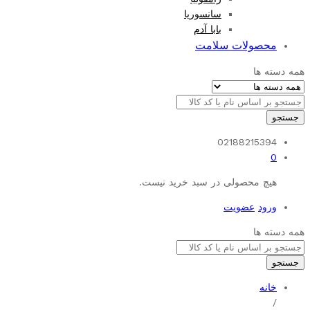
سانسوریا
بابا آدم
محصولات سلامت
همه دسته ها
جستجو
02188215394
0
هیچ محصولی در سبد خرید نیست.
ورود
عضویت
همه دسته ها
جستجو
خانه
/