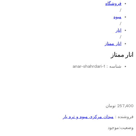
فروشگاه
/
میوه
/
انار
/
انار ممتاز
انار ممتاز
شناسه :
anar-shahrdari-1
257,400
تومان
فروشنده :
میدان مرکزی میوه و تره بار
وضعیت:
موجود