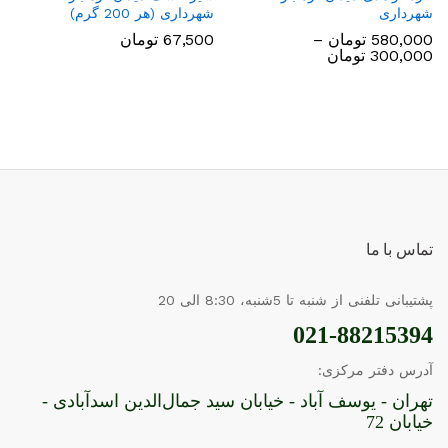
شهرداری
شهرداری (هر 200 گرم)
580,000
تومان
–
67,500
تومان
Price
300,000
تومان
range:
300,000 تومان
through
580,000 تومان
تماس با ما
پشتیبانی تلفنی از شنبه تا 5شنبه، 8:30 الی 20
021-88215394
آدرس دفتر مرکزی:
تهران - یوسف آباد - خیابان سید جمال‌الدین اسدآبادی -
خیابان 72