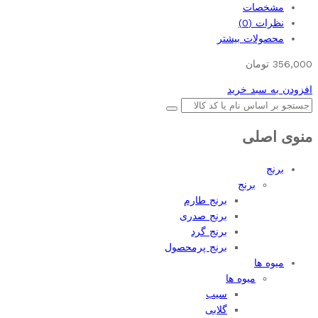
مشخصات
نظرات (0)
محصولات بیشتر
356,000
تومان
افزودن به سبد خرید
منوی اصلی
برنج
برنج
برنج طارم
برنج صدری
برنج گرد
برنج پرمحصول
میوه ها
میوه ها
سیب
گلابی