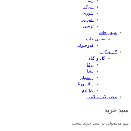
رب
سرکه
شوری
شیرینی
ترشی
صیفی‌جات
صیفی جات
کدوحلوایی
گل و گیاه
گل و گیاه
یوکا
لیندا
زامفولیا
سانسوریا
بابا آدم
محصولات سلامت
سبد خرید
هیچ محصولی در سبد خرید نیست.