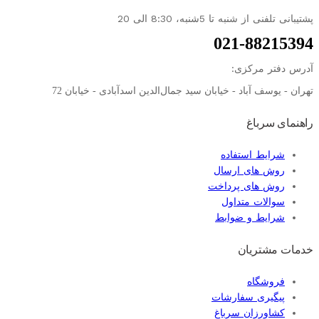
پشتیبانی تلفنی از شنبه تا 5شنبه، 8:30 الی 20
021-88215394
آدرس دفتر مرکزی:
تهران - یوسف آباد - خیابان سید جمال‌الدین اسدآبادی - خیابان 72
راهنمای سرباغ
شرایط استفاده
روش های ارسال
روش های پرداخت
سوالات متداول
شرایط و ضوابط
خدمات مشتریان
فروشگاه
پیگیری سفارشات
کشاورزان سرباغ