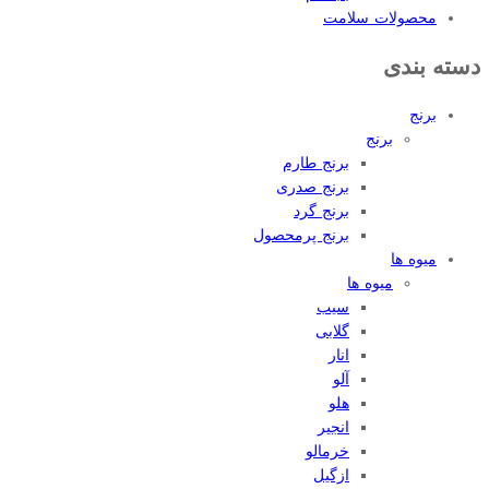
محصولات سلامت
دسته بندی
برنج
برنج
برنج طارم
برنج صدری
برنج گرد
برنج پرمحصول
میوه ها
میوه ها
سیب
گلابی
انار
آلو
هلو
انجیر
خرمالو
ازگیل