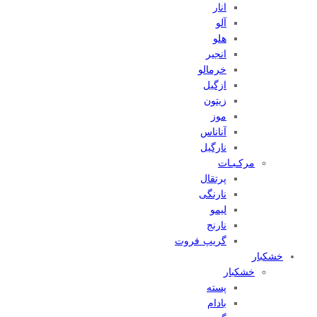
انار
آلو
هلو
انجیر
خرمالو
ازگیل
زیتون
موز
آناناس
نارگیل
مرکـبـات
پرتقال
نارنگی
لیمو
نارنج
گریپ فروت
خشکبار
خشکبار
پسته
بادام