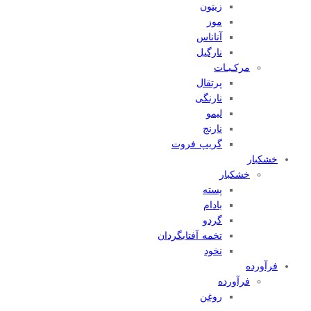
زیتون
موز
آناناس
نارگیل
مرکـبـات
پرتقال
نارنگی
لیمو
نارنج
گریپ فروت
خشکبار
خشکبار
پسته
بادام
گردو
تخمه آفتابگردان
نخود
فرآورده
فرآورده
روغن