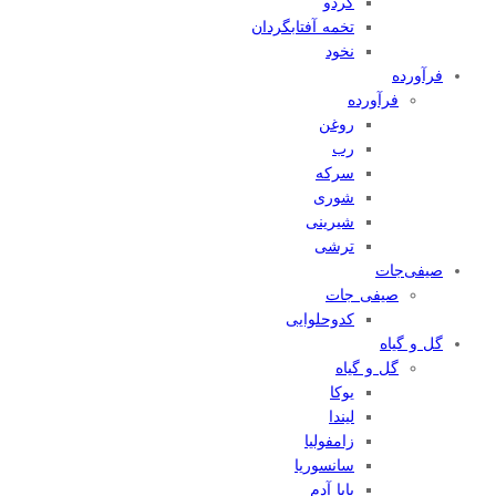
گردو
تخمه آفتابگردان
نخود
فرآورده
فرآورده
روغن
رب
سرکه
شوری
شیرینی
ترشی
صیفی‌جات
صیفی جات
کدوحلوایی
گل و گیاه
گل و گیاه
یوکا
لیندا
زامفولیا
سانسوریا
بابا آدم