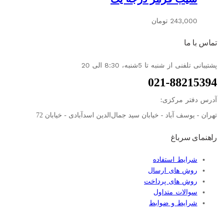
243,000
تومان
تماس با ما
پشتیبانی تلفنی از شنبه تا 5شنبه، 8:30 الی 20
021-88215394
آدرس دفتر مرکزی:
تهران - یوسف آباد - خیابان سید جمال‌الدین اسدآبادی - خیابان 72
راهنمای سرباغ
شرایط استفاده
روش های ارسال
روش های پرداخت
سوالات متداول
شرایط و ضوابط