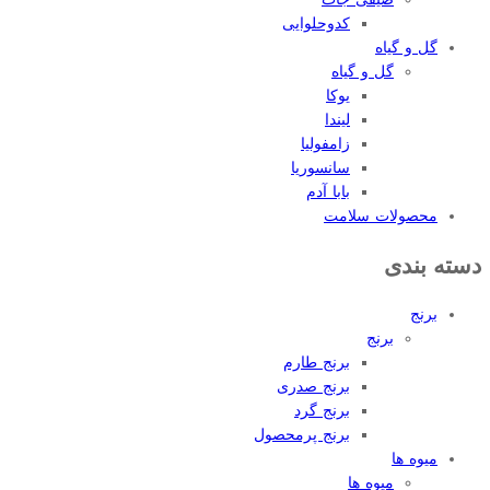
کدوحلوایی
گل و گیاه
گل و گیاه
یوکا
لیندا
زامفولیا
سانسوریا
بابا آدم
محصولات سلامت
دسته بندی
برنج
برنج
برنج طارم
برنج صدری
برنج گرد
برنج پرمحصول
میوه ها
میوه ها