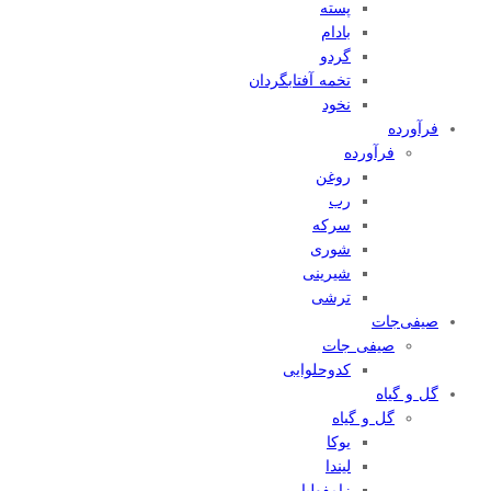
پسته
بادام
گردو
تخمه آفتابگردان
نخود
فرآورده
فرآورده
روغن
رب
سرکه
شوری
شیرینی
ترشی
صیفی‌جات
صیفی جات
کدوحلوایی
گل و گیاه
گل و گیاه
یوکا
لیندا
زامفولیا