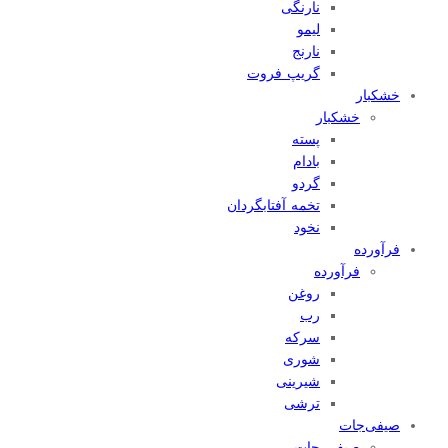
نارنگی
لیمو
نارنج
گریپ فروت
خشکبار
خشکبار
پسته
بادام
گردو
تخمه آفتابگردان
نخود
فرآورده
فرآورده
روغن
رب
سرکه
شوری
شیرینی
ترشی
صیفی‌جات
صیفی جات