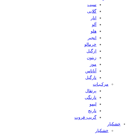
سیب
گلابی
انار
آلو
هلو
انجیر
خرمالو
ازگیل
زیتون
موز
آناناس
نارگیل
مرکـبـات
پرتقال
نارنگی
لیمو
نارنج
گریپ فروت
خشکبار
خشکبار