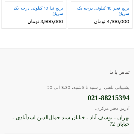
برنج فجر 10 کیلوئی درجه یک
برنج ندا 10 کیلوئی درجه یک
سرباغ
سرباغ
4,100,000
تومان
3,900,000
تومان
تماس با ما
پشتیبانی تلفنی از شنبه تا 5شنبه، 8:30 الی 20
021-88215394
آدرس دفتر مرکزی:
تهران - یوسف آباد - خیابان سید جمال‌الدین اسدآبادی -
خیابان 72