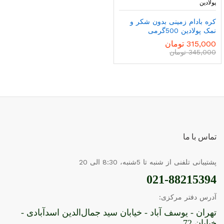
پولادین
کره بادام زمینی بدون شکر و
نمک پولادین 500گرمی
315,000
تومان
345,000
تومان
تماس با ما
پشتیبانی تلفنی از شنبه تا 5شنبه، 8:30 الی 20
021-88215394
آدرس دفتر مرکزی:
تهران - یوسف آباد - خیابان سید جمال‌الدین اسدآبادی -
خیابان 72