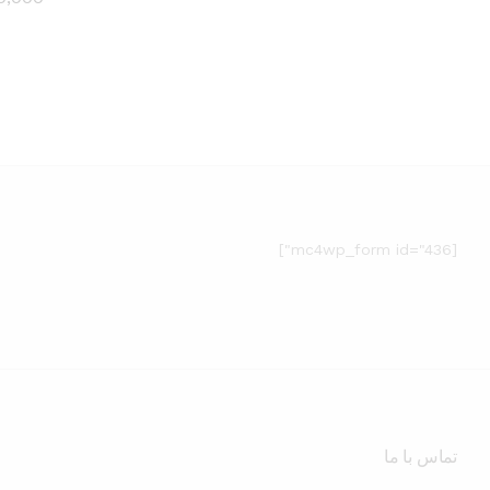
0,000
[mc4wp_form id="436"]
تماس با ما