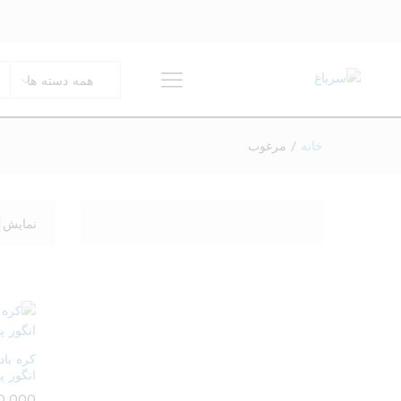
همه دسته ها
خانه
/
مرغوب
نمایش
کره باد
انگور پولاد
0,000