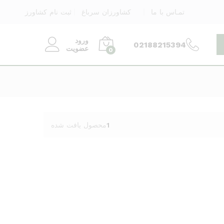
تمـاس با ما
کشاورزان سرباغ
ثبت نام کشاورز
ورود
02188215394
عضویت
0
1
محصول یافت شده